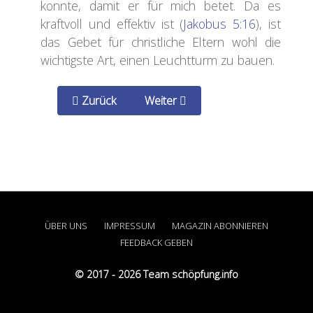
konnte, damit er für mich betet. Da es
kraftvoll und effektiv ist (
Jakobus 5:16
), ist
das Gebet für christliche Eltern wohl die
wichtigste Art, einen Leuchtturm zu bauen.
Zurück
Weiter
ÜBER UNS
IMPRESSUM
MAGAZIN ABONNIEREN
FEEDBACK GEBEN
© 2017 - 2026 Team schöpfung.info