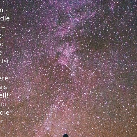
n
 die
 –
t
nd
e
 ist
ete
als
ll!
in
 die
er