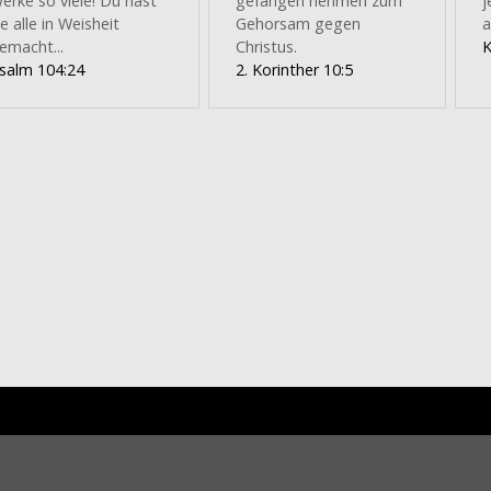
erke so viele! Du hast
gefangen nehmen zum
j
ie alle in Weisheit
Gehorsam gegen
a
emacht...
Christus.
K
salm 104:24
2. Korinther 10:5