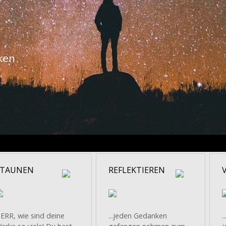
ken
STAUNEN
REFLEKTIEREN
ERR, wie sind deine
...jeden Gedanken
.