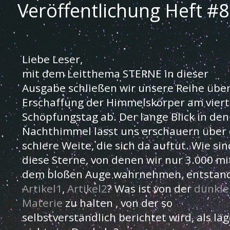
Veröffentlichung Heft #8
Liebe Leser,
mit dem Leitthema STERNE in dieser
Ausgabe schließen wir unsere Reihe über
Erschaffung der Himmelskörper am vier
Schöpfungstag ab. Der lange Blick in den
Nachthimmel lässt uns erschauern über 
schiere Weite, die sich da auftut. Wie sin
diese Sterne, von denen wir nur 3.000 mi
dem bloßen Auge wahrnehmen, entstan
Artikel1
,
Artikel2
? Was ist von der
dunkle
Materie
zu halten , von der so
selbstverständlich berichtet wird, als lä