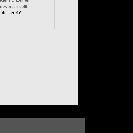
edem Einzelnen
ntworten sollt.
olosser 4:6