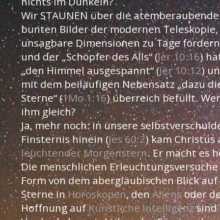
nichts im Dunkeln?
Wir STAUNEN über die atemberaubende
bunten Bilder der modernen Teleskopie,
unsagbare Dimensionen zu Tage fördern
und der „Schöpfer des Alls“ (
Jer 10:16
) ha
„den Himmel ausgespannt“ (
Jer 10:12
) u
mit dem beiläufigen Nebensatz „dazu di
Sterne“ (
1Mo 1:16
) überreich befüllt. Wer
ihm gleich?
Ja, mehr noch: in unsere selbstverschuld
Finsternis hinein (
Jes 60:2
) kam Christus 
leuchtender Morgenstern
. Er macht es he
Die menschlichen Erleuchtungsversuche 
Form von dem abergläubischen Blick auf
Sterne in
Horoskopen
, den
Aliens
oder d
Hoffnung auf
Künstliche Intelligenz
sind