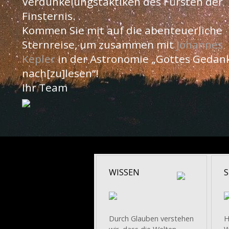
Verdunkelungstaktiken des Fürsten der
Finsternis.
Kommen Sie mit auf die abenteuerliche
Sternreise, um zusammen mit
Johannes
Kepler
in der Astronomie „Gottes Gedan
nach[zu]lesen“!
Ihr Team
WISSEN
Durch Glauben verstehen
H