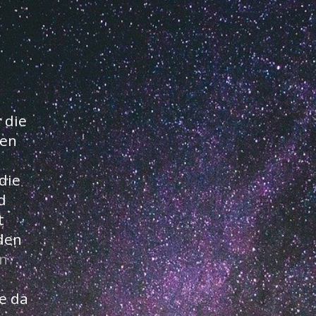
 die
ten
die
d
t
den
n
ge da