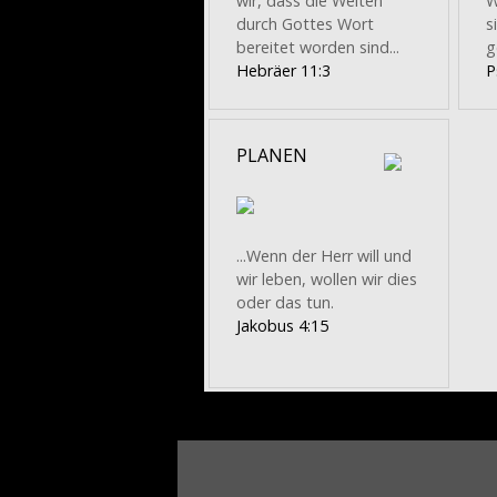
wir, dass die Welten
W
durch Gottes Wort
s
bereitet worden sind...
g
Hebräer 11:3
P
PLANEN
...Wenn der Herr will und
wir leben, wollen wir dies
oder das tun.
Jakobus 4:15