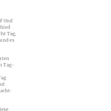
t! Und
chied
cht Tag,
 und es
rten
en Tag-
Tag
auf
Nacht-
iese