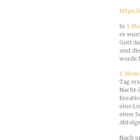
https:/
In
1. Mo
es wurd
Gott da
und die
wurde M
1. Mose
Tag er
Nacht-Z
Kreatio
eine Li
einer S
Abfolge
Nach un