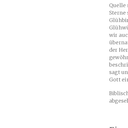
Quelle 
Sterne 
Glühbir
Glühwü
wir auc
übernat
der Her
gewöhnl
beschri
sagt un
Gott ei
Biblisc
abgese