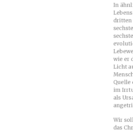
In ähnl
Lebens 
dritten
sechst
sechste
evoluti
Lebewe
wie er 
Licht a
Mensche
Quelle
im Irr
als Urs
angetr
Wir sol
das Ch