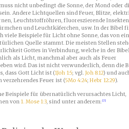
muss nicht unbedingt die Sonne, der Mond oder d
sein. Andere Lichtquellen sind Feuer, Blitze, elekt
nen, Leuchtstoffröhren, fluoreszierende Insekten
rmchen und Leuchtkäferchen, usw. In der Bibel f
h viele Beispiele für Licht ohne Sonne, das von ei
ürlichen Quelle stammt. Die meisten Stellen ste
rlichkeit Gottes in Verbindung, welche in der Bibe
ich als Licht, manchmal aber auch als Feuer
eben wird. Das ist nicht verwunderlich, denn die B
s, dass Gott Licht ist (
1Joh 1:5
; vgl.
Joh 8:12
) und auc
n verzehrendes Feuer ist (
5Mo 4:24
;
Hebr 12:29
).
he Beispiele für übernatürlich verursachtes Licht,
hen von
1. Mose 1:3
, sind unter anderem: