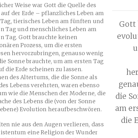
icher Weise war Gott die Quelle des
auf der Erde – pflanzliches Leben am
 Tag, tierisches Leben am fünften und
Gott
en Tag und menschliches Leben am
evolu
n Tag. Gott brauchte keinen
onären Prozess, um die ersten
u
sen hervorzubringen, genauso wenig
die Sonne brauchte, um am ersten Tag
uf die Erde scheinen zu lassen.
he
n des Altertums, die die Sonne als
gena
 des Lebens verehrten, waren ebenso
tum wie die Menschen der Moderne, die
die S
ache des Lebens die (von der Sonne
am ers
iebene) Evolution heraufbeschwören.
die 
lten nie aus den Augen verlieren, dass
ristentum eine Religion der Wunder