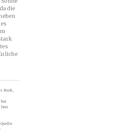
e Sonne
da die
 neben
tes
vom
stark
tes
ürliche
rs Book,
 but
 hier
Quelle:
r