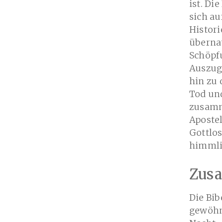
ist. Di
sich au
Histori
überna
Schöpf
Auszug
hin zu 
Tod und
zusamme
Apostel
Gottlos
himmlis
Zus
Die Bib
gewöhn