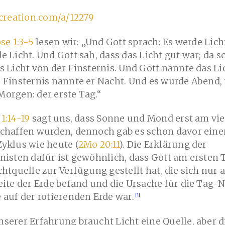
/creation.com/a/12279
se 1:3-5
lesen wir: „Und Gott sprach: Es werde Lich
e Licht. Und Gott sah, dass das Licht gut war; da s
s Licht von der Finsternis. Und Gott nannte das Li
 Finsternis nannte er Nacht. Und es wurde Abend,
orgen: der erste Tag.“
 1:14-19
sagt uns, dass Sonne und Mond erst am vie
schaffen wurden, dennoch gab es schon davor ein
yklus wie heute (
2Mo 20:11
). Die Erklärung der
nisten dafür ist gewöhnlich, dass Gott am ersten 
chtquelle zur Verfügung gestellt hat, die sich nur 
eite der Erde befand und die Ursache für die Tag-
 auf der rotierenden Erde war.
serer Erfahrung braucht Licht eine Quelle, aber d