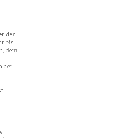
er den
r bis
en, dem
n der
t.
g-