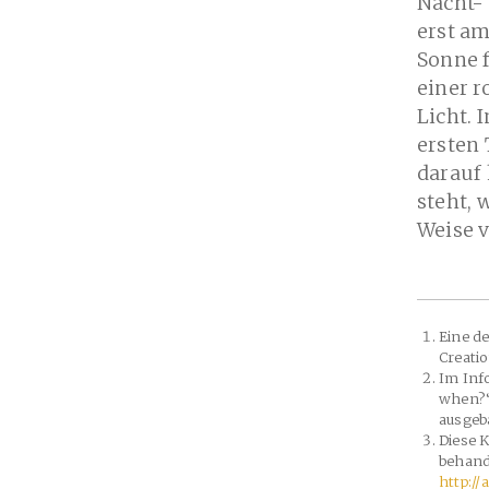
Nacht-
erst am
Sonne f
einer r
Licht. 
ersten 
darauf 
steht, 
Weise v
Eine de
Creatio
Im Inf
when?“
ausgeb
Diese 
behand
http:/