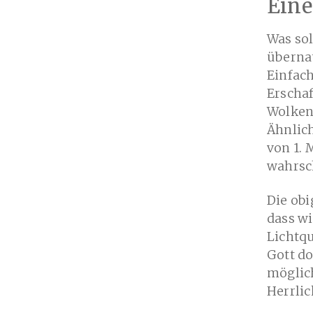
Eine
Was sol
überna
Einfach
Erscha
Wolken
Ähnlich
von 1. 
wahrsch
Die obi
dass wi
Lichtqu
Gott do
möglich
Herrlic