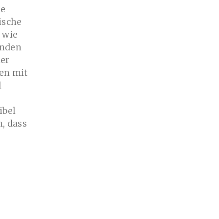
ie
rische
 wie
inden
ner
hen mit
l
ibel
h, dass