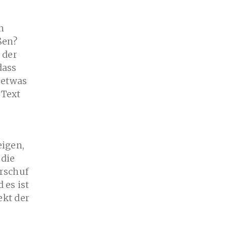
n
ßen?
 der
dass
 etwas
 Text
eigen,
 die
erschuf
 es ist
ekt der