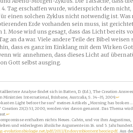
 und Abend-Morgen-Zyklus. Die Tatsache, dass di
 4. Tag erschaffen wurde, widerspricht dem nicht, 
ür einen solchen Zyklus nicht notwendig ist. Was
otierenden Erde vorhanden sein muss, ist gerichte
In 1. Mose wird uns gesagt, dass das Licht bereits 
Tag an da war. Viele andere Teile der Bibel weisen 
hin, dass es ganz im Einklang mit dem Wirken Got
wenn wir annehmen, dass dieses Licht auf übernat
on Gott selbst ausging.
tailliertere Analyse findet sich in Batten, D. (Ed.), The Creation Answe
n Ministries International, Brisbane, Australia, S. 34–35, 2009.
↩
okasten Light before the sun? meines Artikels „Morning has broken …
 Creation 23(2):53, 2000, werden vier davon genannt. Das Thema wird
aut.
↩
Kompromisse enthalten nichts Neues. Calvin, und vor ihm Augustinus,
elten und widerlegten ähnliche Argumente im 16. und 5. Jahrhundert.
/ag-evolutionsbiologie.net/pdf/2011/Endosymbiontentheorie.pdf
. Aus de