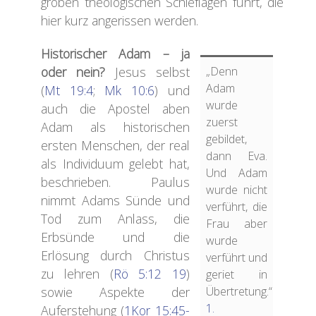
groben theologischen Schieflagen führt, die
hier kurz angerissen werden.
H
istorischer Adam – ja
oder nein?
Jesus selbst
„Denn
Adam
(
Mt 19:4
;
Mk 10:6
) und
wurde
auch die Apostel aben
zuerst
Adam als historischen
gebildet,
ersten Menschen, der real
dann Eva.
als Individuum gelebt hat,
Und Adam
beschrieben. Paulus
wurde nicht
nimmt Adams Sünde und
verführt, die
Tod zum Anlass, die
Frau aber
Erbsünde und die
wurde
Erlösung durch Christus
verführt und
zu lehren (
Rö 5:12
19
)
geriet in
sowie Aspekte der
Übertretung.“
1.
Auferstehung (
1Kor 15:45-