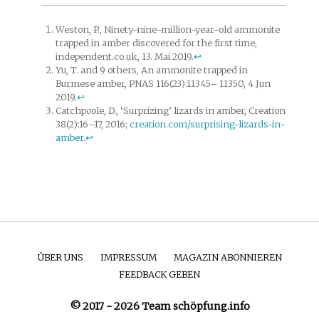
Weston, P., Ninety-nine-million-year-old ammonite
trapped in amber discovered for the first time,
independent.co.uk, 13. Mai 2019.
↩
Yu, T. and 9 others, An ammonite trapped in
Burmese amber, PNAS 116(23):11345– 11350, 4 Jun
2019.
↩
Catchpoole, D., ‘Surprizing’ lizards in amber, Creation
38(2):16–17, 2016;
creation.com/surprising-lizards-in-
amber
.
↩
ÜBER UNS
IMPRESSUM
MAGAZIN ABONNIEREN
FEEDBACK GEBEN
© 2017 - 2026 Team schöpfung.info