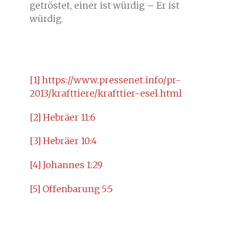
getröstet, einer ist würdig – Er ist
würdig.
[1]
https://www.pressenet.info/pr-
2013/krafttiere/krafttier-esel.html
[2]
Hebräer 11:6
[3]
Hebräer 10:4
[4]
Johannes 1:29
[5]
Offenbarung 5:5