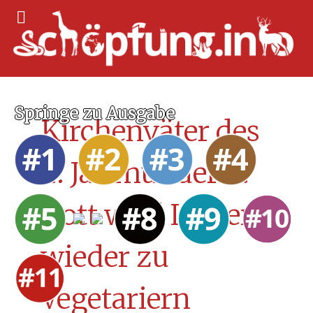
Springe zu Ausgabe
Kirchenväter des
2. Jahrhunderts:
Gott wird Löwen
wieder zu
Vegetariern