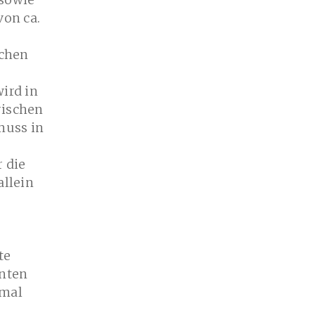
 sowie
on ca.
ichen
ird in
rischen
muss in
 die
allein
te
nten
nmal