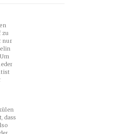
zen
f zu
r nur
elin
. Um
ieder
tist
r
külen
t, dass
lso
 der