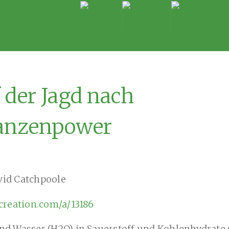
 der Jagd nach
anzenpower
vid Catchpoole
/creation.com/a/13186