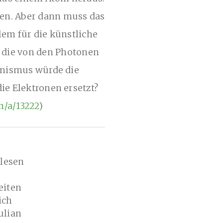
llen. Aber dann muss das
lem für die künstliche
 die von den Photonen
anismus würde die
e Elektronen ersetzt?
m/a/13222
)
rlesen
eiten
ich
ulian