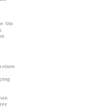
ie. Um
,
on
n einen
n
igung
 man
tree