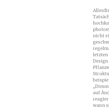
Allerdi
Tatsäch
hochko
photos
nicht e
geschw
regelm
letzten
Design
Pflanz
Struktu
beispie
„Dimme
auf Än
reagier
wann s