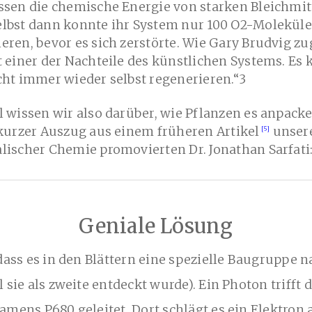
ssen die chemische Energie von starken Bleichmit
elbst dann konnte ihr System nur 100 O2-Moleküle
eren, bevor es sich zerstörte. Wie Gary Brudvig zu
t einer der Nachteile des künstlichen Systems. Es
cht immer wieder selbst regenerieren.“3
l wissen wir also darüber, wie Pflanzen es anpack
 kurzer Auszug aus einem früheren Artikel
unsere
lischer Chemie promovierten Dr. Jonathan Sarfati
Geniale Lösung
, dass es in den Blättern eine spezielle Baugruppe
l sie als zweite entdeckt wurde). Ein Photon trifft 
amens P680 geleitet. Dort schlägt es ein Elektro