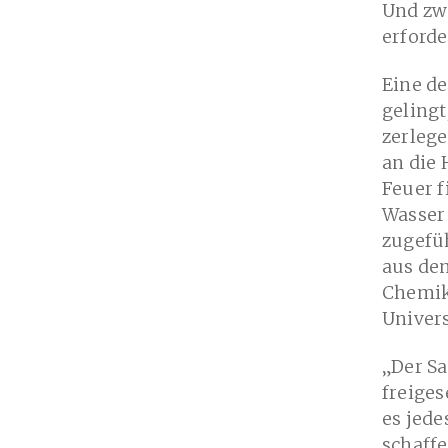
Und zw
erforde
Eine de
gelingt
zerlege
an die 
Feuer f
Wasser
zugefüh
aus dem
Chemik
Univers
„Der S
freiges
es jede
schaffe