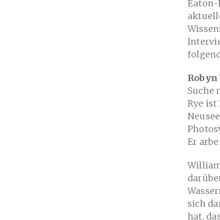
Eaton-
aktuell
Wissen
Interv
folgen
Robyn 
Suche n
Rye ist
Neuseel
Photos
Er arbe
Willia
darüber
Wasser
sich d
hat, d