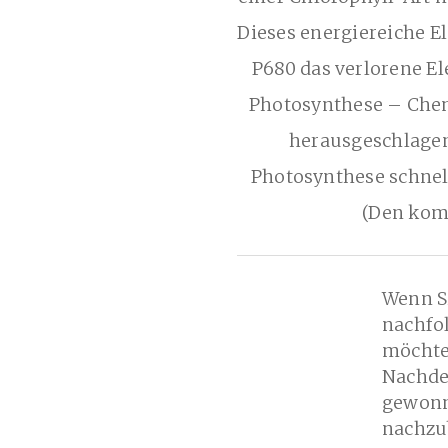
Dieses energiereiche El
P680 das verlorene El
Photosynthese – Chem
herausgeschlagen
Photosynthese schnel
(Den komp
Wenn Si
nachfol
möchten
Nachde
gewonn
nachzub