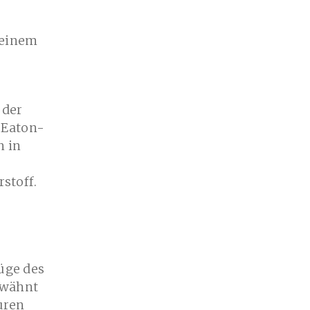
 einem
 der
 Eaton-
n in
stoff.
üge des
rwähnt
uren