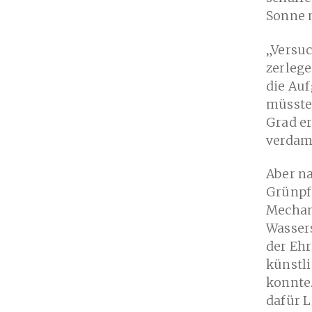
Sonne 
„Versuc
zerlege
die Auf
müsste
Grad e
verdam
Aber na
Grünpf
Mechan
Wassers
der Ehr
künstli
konnte.
dafür L