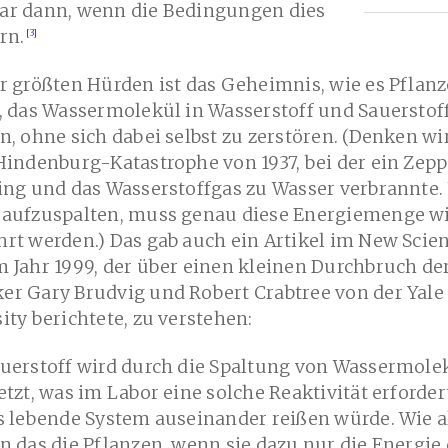
ar dann, wenn die Bedingungen dies
rn.
r größten Hürden ist das Geheimnis, wie es Pflan
, das Wassermolekül in Wasserstoff und Sauerstof
n, ohne sich dabei selbst zu zerstören. (Denken wi
Hindenburg-Katastrophe von 1937, bei der ein Zepp
ing und das Wasserstoffgas zu Wasser verbrannte
 aufzuspalten, muss genau diese Energiemenge w
rt werden.) Das gab auch ein Artikel im New Scien
 Jahr 1999, der über einen kleinen Durchbruch de
er Gary Brudvig und Robert Crabtree von der Yale
ity berichtete, zu verstehen:
auerstoff wird durch die Spaltung von Wassermole
etzt, was im Labor eine solche Reaktivität erforder
s lebende System auseinander reißen würde. Wie a
n das die Pflanzen, wenn sie dazu nur die Energie