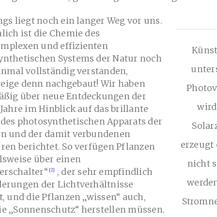
ngs liegt noch ein langer Weg vor uns.
lich ist die Chemie des
mplexen und effizienten
Künst
ynthetischen Systems der Natur noch
unter
inmal vollständig verstanden,
eige denn nachgebaut! Wir haben
Photov
äßig über neue Entdeckungen der
wir
 Jahre im Hinblick auf das brillante
 des photosynthetischen Apparats der
Solar
en und der damit verbundenen
erzeugt 
ren berichtet. So verfügen Pflanzen
lsweise über einen
nicht 
rschalter“
, der sehr empfindlich
werden
derungen der Lichtverhältnisse
t, und die Pflanzen „wissen“ auch,
Stromne
ie „Sonnenschutz“ herstellen müssen.