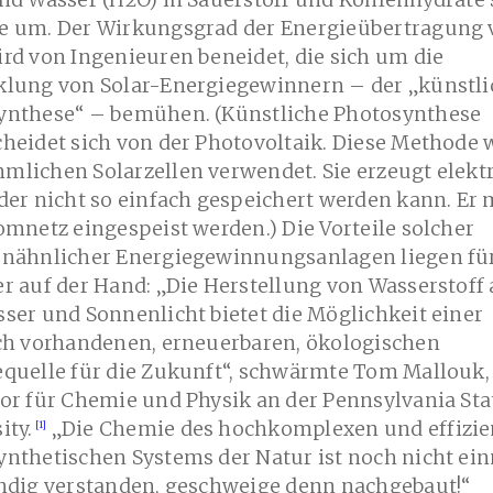
nd Wasser (H2O) in Sauerstoff und Kohlenhydrate
e um. Der Wirkungsgrad der Energieübertragung v
rd von Ingenieuren beneidet, die sich um die
klung von Solar-Energiegewinnern – der „künstl
ynthese“ – bemühen. (Künstliche Photosynthese
heidet sich von der Photovoltaik. Diese Methode w
mlichen Solarzellen verwendet. Sie erzeugt elekt
der nicht so einfach gespeichert werden kann. Er 
omnetz eingespeist werden.) Die Vorteile solcher
enähnlicher Energiegewinnungsanlagen liegen für
r auf der Hand: „Die Herstellung von Wasserstoff 
ser und Sonnenlicht bietet die Möglichkeit einer
ich vorhandenen, erneuerbaren, ökologischen
equelle für die Zukunft“, schwärmte Tom Mallouk,
or für Chemie und Physik an der Pennsylvania Sta
ity.
„Die Chemie des hochkomplexen und effizie
nthetischen Systems der Natur ist noch nicht ei
ändig verstanden, geschweige denn nachgebaut!“