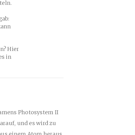
teln.
gab:
 kann
en? Hier
s in
:
 namens Photosystem II
darauf, und es wird zu
n aus einem Atom heraus.