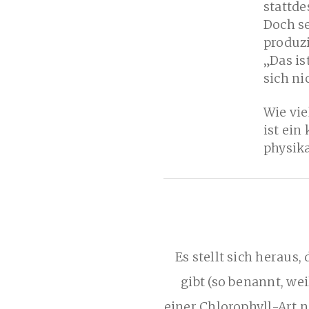
stattde
Doch s
produzi
„Das is
sich ni
Wie vie
ist ein
physika
Es stellt sich heraus
gibt (so benannt, wei
einer Chlorophyll-Art n