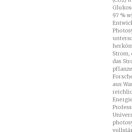
(CO2) u
Glukos
97 % wi
Entwic
Photos
untersc
herköm
Strom, 
das Str
pflanz
Forsche
aus Was
reichl
Energi
Profess
Univers
photosy
vollst