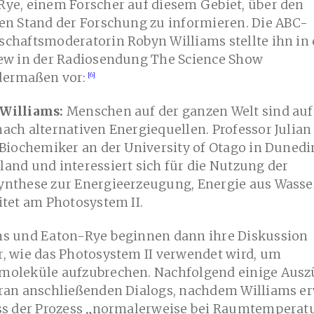
Rye, einem Forscher auf diesem Gebiet, über den
en Stand der Forschung zu informieren. Die ABC-
schaftsmoderatorin Robyn Williams stellte ihn in
iew in der Radiosendung The Science Show
dermaßen vor:
Williams:
Menschen auf der ganzen Welt sind auf
ach alternativen Energiequellen. Professor Julian
 Biochemiker an der University of Otago in Dunedi
and und interessiert sich für die Nutzung der
ynthese zur Energieerzeugung, Energie aus Wasser
itet am Photosystem II.
ms und Eaton-Rye beginnen dann ihre Diskussion
, wie das Photosystem II verwendet wird, um
moleküle aufzubrechen. Nachfolgend einige Ausz
aran anschließenden Dialogs, nachdem Williams e
ass der Prozess „normalerweise bei Raumtemperat